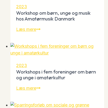
2023
Workshop om børn, unge og musik
hos Amatørmusik Danmark
Workshop
Læs mere
om
børn,
unge
og
musik
2023
hos
Workshops i fem foreninger om børn
Amatørmusik
og unge i amatørkultur
Danmark
Workshops
Læs mere
i
fem