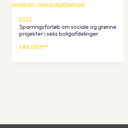
foreninger
om
børn
2023
og
Sparringsforløb om sociale og grønne
unge
projekter i seks boligafdelinger
i
Sparringsforløb
Læs mere
amatørkultur
om
sociale
og
grønne
projekter
i
seks
boligafdelinger