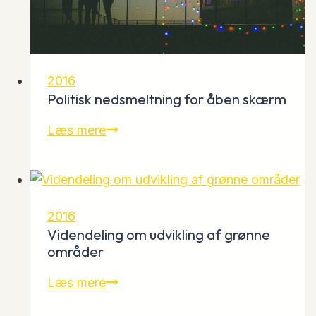
2016
Politisk nedsmeltning for åben skærm
Politisk
Læs mere
nedsmeltning
for
åben
skærm
2016
Videndeling om udvikling af grønne
områder
Videndeling
Læs mere
om