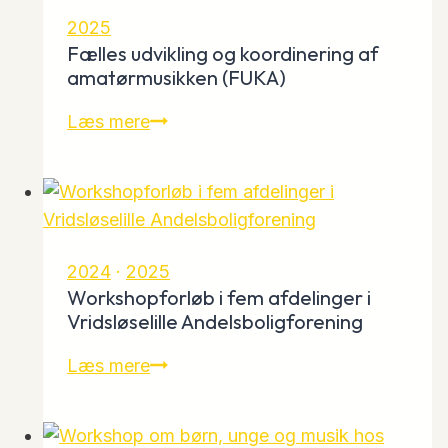
2025
Fælles udvikling og koordinering af
amatørmusikken (FUKA)
Fælles
Læs mere
udvikling
og
koordinering
af
amatørmusikken
2024
·
2025
(FUKA)
Workshopforløb i fem afdelinger i
Vridsløselille Andelsboligforening
Workshopforløb
Læs mere
i
fem