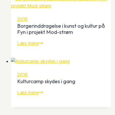
under
åben
himmel
2016
Borgerinddragelse i kunst og kultur på
Fyn i projekt Mod-strøm
Borgerinddragelse
Læs mere
i
kunst
og
kultur
2016
på
Kulturcamp skydes i gang
Fyn
Kulturcamp
Læs mere
i
skydes
projekt
i
Mod-
gang
strøm