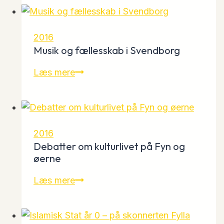
udvikling
af
grønne
2016
områder
Musik og fællesskab i Svendborg
Musik
Læs mere
og
fællesskab
i
Svendborg
2016
Debatter om kulturlivet på Fyn og
øerne
Debatter
Læs mere
om
kulturlivet
på