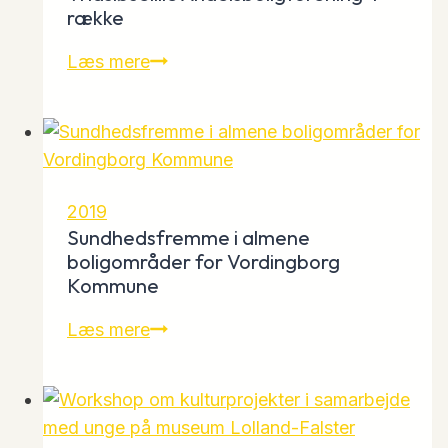
række
af
Kulturøkologisk
Street
Læs mere
Forening
art
om
naturen
indvies
i
2019
Vridsløselille
Sundhedsfremme i almene
Andelsboligforening
boligområder for Vordingborg
Kommune
4
række
Sundhedsfremme
Læs mere
i
almene
boligområder
for