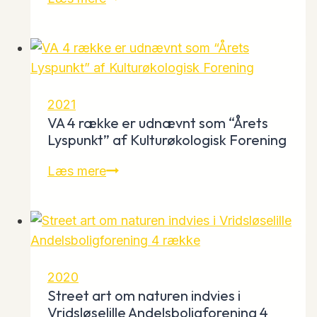
af
børn
og
unge
på
2021
musik-
VA 4 række er udnævnt som “Årets
og
Lyspunkt” af Kulturøkologisk Forening
kulturskoler
VA
Læs mere
4
række
er
udnævnt
som
2020
“Årets
Street art om naturen indvies i
Lyspunkt”
Vridsløselille Andelsboligforening 4