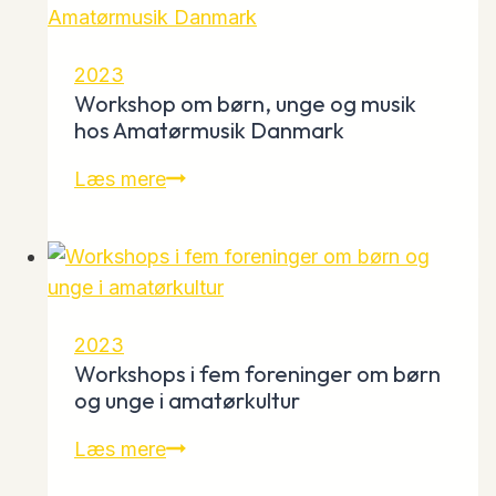
afdelinger
i
Vridsløselille
2023
Andelsboligforening
Workshop om børn, unge og musik
hos Amatørmusik Danmark
Workshop
Læs mere
om
børn,
unge
og
musik
2023
hos
Workshops i fem foreninger om børn
Amatørmusik
og unge i amatørkultur
Danmark
Workshops
Læs mere
i