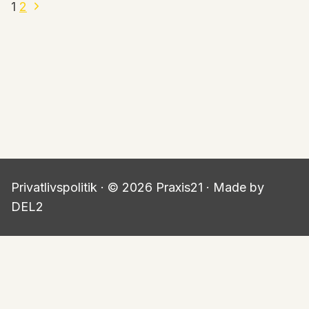
Side
Næste
1
2
side
navigation
Privatlivspolitik
· © 2026 Praxis21 · Made by
DEL2
OM
FORMIDLING & SPARRING