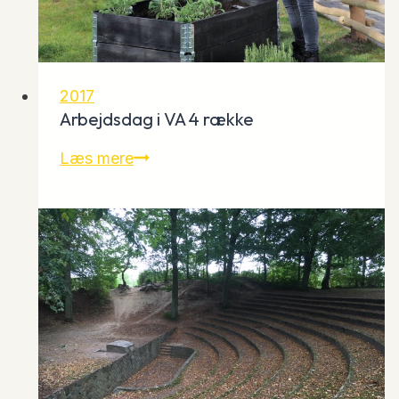
2017
Arbejdsdag i VA 4 række
Arbejdsdag
Læs mere
i
VA
4
række