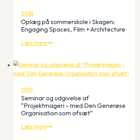
Række
2018
Oplæg på sommerskole i Skagen:
Engaging Spaces, Film + Architecture
Oplæg
Læs mere
på
sommerskole
i
Skagen:
Engaging
2017
Spaces,
Seminar og udgivelse af
Film
“Projektmageri – med Den Generøse
Organisation som afsæt”
+
Architecture
Seminar
Læs mere
og