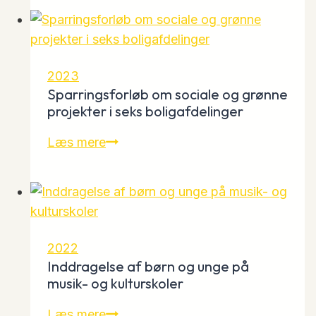
fem
foreninger
om
børn
2023
og
Sparringsforløb om sociale og grønne
unge
projekter i seks boligafdelinger
i
Sparringsforløb
Læs mere
amatørkultur
om
sociale
og
grønne
projekter
2022
i
Inddragelse af børn og unge på
seks
musik- og kulturskoler
boligafdelinger
Inddragelse
Læs mere