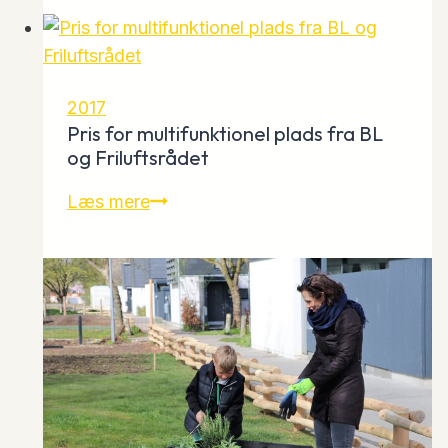
udgivelse
af
“Projektmageri
–
2017
med
Pris for multifunktionel plads fra BL
Den
og Friluftsrådet
Generøse
Pris
Læs mere
Organisation
for
som
multifunktionel
afsæt”
plads
fra
BL
og
Friluftsrådet