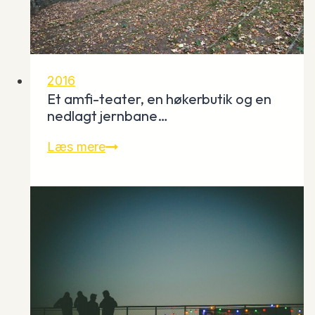
2016
Et amfi-teater, en høkerbutik og en
nedlagt jernbane…
Et
Læs mere
amfi-
teater,
en
høkerbutik
og
en
nedlagt
jernbane…