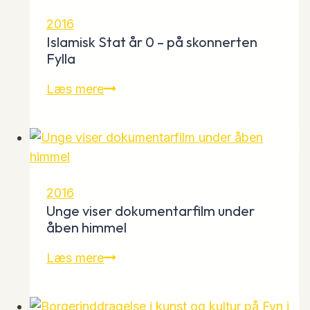
Fyn
2016
og
Islamisk Stat år 0 – på skonnerten
øerne
Fylla
Islamisk
Læs mere
Stat
år
0
–
på
2016
skonnerten
Unge viser dokumentarfilm under
Fylla
åben himmel
Unge
Læs mere
viser
dokumentarfilm