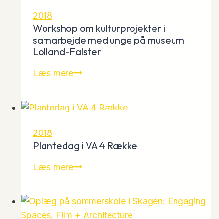
Vordingborg
2018
Kommune
Workshop om kulturprojekter i
samarbejde med unge på museum
Lolland-Falster
Workshop
Læs mere
om
kulturprojekter
i
samarbejde
2018
med
Plantedag i VA 4 Række
unge
Plantedag
Læs mere
på
i
museum
VA
Lolland-
4
Falster